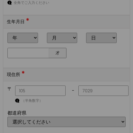
全角でご入力ください
*
生年月日
才
*
現住所
〒
-
（半角数字）
都道府県