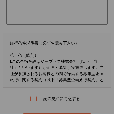
旅行条件説明書（必ずお読み下さい）
第一条（総則）
1.この合宿免許はジップラス株式会社（以下「当
社」といいます）が企画・募集し実施致します。当
社が参加されるお客様との間で締結する募集型企画
旅行に関する契約（以下「募集型企画旅行契約」と
いいます）は、この約款の定めるところによりま
す。この約款に定めのない事項については、法令ま
たは一般に確立された慣習によるものとします。
上記の規約に同意する
2.合宿免許の内容・条件は、募集広告、パンフレッ
ト、内容確認書面、旅行条件説明書及び
標準旅行業