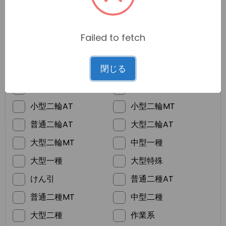
Failed to fetch
*
ご希望の免許
閉じる
普通車MT
普通車AT
準中型
普通二輪MT
小型二輪AT
小型二輪MT
普通二輪AT
大型二輪AT
大型二輪MT
中型一種
大型一種
大型特殊
けん引
普通二種AT
普通二種MT
中型二種
大型二種
作業系