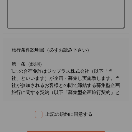
旅行条件説明書（必ずお読み下さい）
第一条（総則）
1.この合宿免許はジップラス株式会社（以下「当
社」といいます）が企画・募集し実施致します。当
社が参加されるお客様との間で締結する募集型企画
旅行に関する契約（以下「募集型企画旅行契約」と
いいます）は、この約款の定めるところによりま
す。この約款に定めのない事項については、法令ま
たは一般に確立された慣習によるものとします。
上記の規約に同意する
2.合宿免許の内容・条件は、募集広告、パンフレッ
ト、内容確認書面、旅行条件説明書及び
標準旅行業