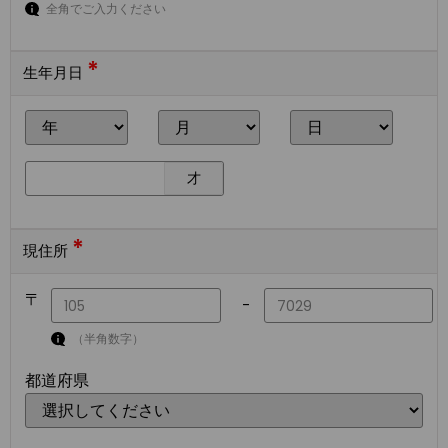
全角でご入力ください
*
生年月日
才
*
現住所
〒
-
（半角数字）
都道府県