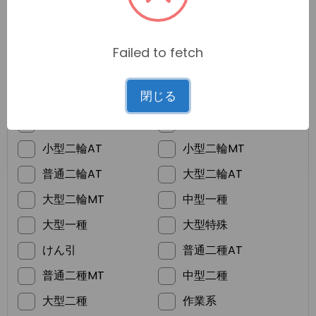
Failed to fetch
*
ご希望の免許
閉じる
普通車MT
普通車AT
準中型
普通二輪MT
小型二輪AT
小型二輪MT
普通二輪AT
大型二輪AT
大型二輪MT
中型一種
大型一種
大型特殊
けん引
普通二種AT
普通二種MT
中型二種
大型二種
作業系