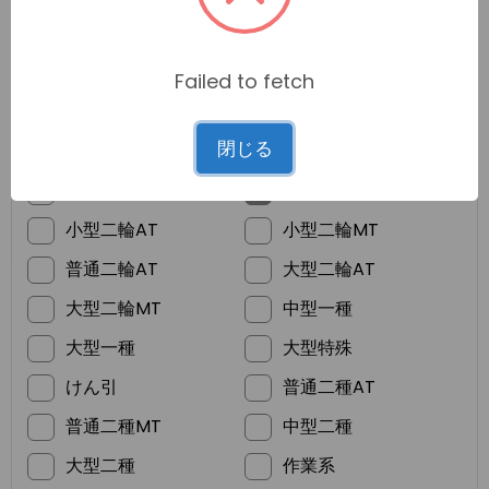
Failed to fetch
*
ご希望の免許
閉じる
普通車MT
普通車AT
準中型
普通二輪MT
小型二輪AT
小型二輪MT
普通二輪AT
大型二輪AT
大型二輪MT
中型一種
大型一種
大型特殊
けん引
普通二種AT
普通二種MT
中型二種
大型二種
作業系