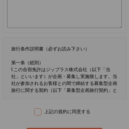
旅行条件説明書（必ずお読み下さい）
第一条（総則）
1.この合宿免許はジップラス株式会社（以下「当
社」といいます）が企画・募集し実施致します。当
社が参加されるお客様との間で締結する募集型企画
旅行に関する契約（以下「募集型企画旅行契約」と
いいます）は、この約款の定めるところによりま
す。この約款に定めのない事項については、法令ま
たは一般に確立された慣習によるものとします。
上記の規約に同意する
2.合宿免許の内容・条件は、募集広告、パンフレッ
ト、内容確認書面、旅行条件説明書及び
標準旅行業