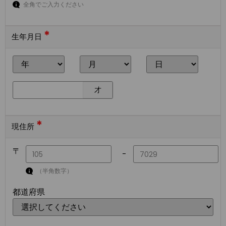
全角でご入力ください
*
生年月日
才
*
現住所
〒
-
（半角数字）
都道府県