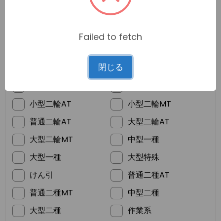
Failed to fetch
*
ご希望の免許
閉じる
普通車MT
普通車AT
準中型
普通二輪MT
小型二輪AT
小型二輪MT
普通二輪AT
大型二輪AT
大型二輪MT
中型一種
大型一種
大型特殊
けん引
普通二種AT
普通二種MT
中型二種
大型二種
作業系