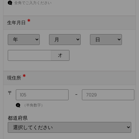
全角でご入力ください
*
生年月日
才
*
現住所
〒
-
（半角数字）
都道府県