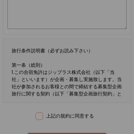
旅行条件説明書（必ずお読み下さい）
第一条（総則）
1.この合宿免許はジップラス株式会社（以下「当
社」といいます）が企画・募集し実施致します。当
社が参加されるお客様との間で締結する募集型企画
旅行に関する契約（以下「募集型企画旅行契約」と
いいます）は、この約款の定めるところによりま
す。この約款に定めのない事項については、法令ま
たは一般に確立された慣習によるものとします。
上記の規約に同意する
2.合宿免許の内容・条件は、募集広告、パンフレッ
ト、内容確認書面、旅行条件説明書及び
標準旅行業