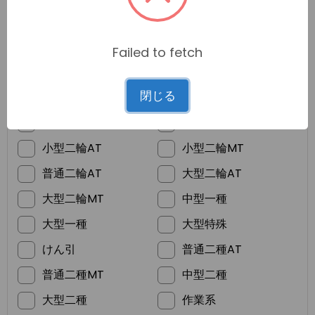
Failed to fetch
*
ご希望の免許
閉じる
普通車MT
普通車AT
準中型
普通二輪MT
小型二輪AT
小型二輪MT
普通二輪AT
大型二輪AT
大型二輪MT
中型一種
大型一種
大型特殊
けん引
普通二種AT
普通二種MT
中型二種
大型二種
作業系