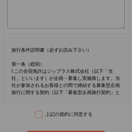
旅行条件説明書（必ずお読み下さい）
第一条（総則）
1.この合宿免許はジップラス株式会社（以下「当
社」といいます）が企画・募集し実施致します。当
社が参加されるお客様との間で締結する募集型企画
旅行に関する契約（以下「募集型企画旅行契約」と
いいます）は、この約款の定めるところによりま
す。この約款に定めのない事項については、法令ま
たは一般に確立された慣習によるものとします。
上記の規約に同意する
2.合宿免許の内容・条件は、募集広告、パンフレッ
ト、内容確認書面、旅行条件説明書及び
標準旅行業