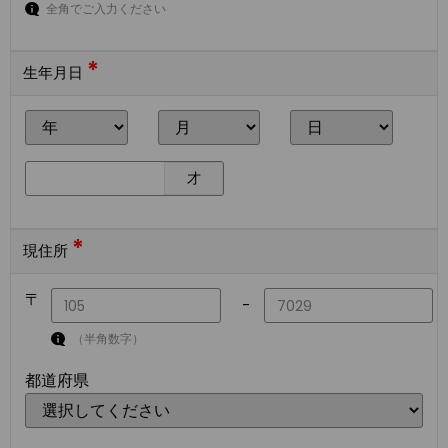
全角でご入力ください
*
生年月日
才
*
現住所
〒
-
（半角数字）
都道府県